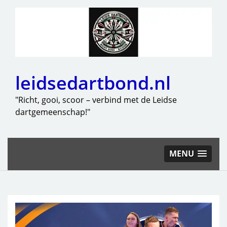
leidsedartbond.nl
"Richt, gooi, scoor – verbind met de Leidse
dartgemeenschap!"
MENU