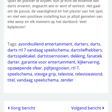
sport en positief te blijven, kun je echt de essentie van
darts ervaren, ongeacht wie er wint of verliest. Het gaat
om de passie, de vaardigheid en het plezier van het spel,
en met een positieve instelling kun je altijd genieten van
elke worp en elk moment op het dartbord. Veel
kijkplezier!
Tags:
avondvullend entertainment
,
darters
,
darts
,
darts rtl 7 vandaag speelschema
,
dartsliefhebbers
,
dartsspektakel
,
dartstoernooien
,
dekking
,
fanatiek
darter
,
garantie voor entertainment
,
kijkervaring
,
opzwepende sfeer
,
pijltjesgooien
,
rtl 7
,
speelschema
,
stevige grip
,
televisie
,
televisieavond
,
titel
,
vandaag speelschema
,
zender
Vorig bericht
Volgend bericht