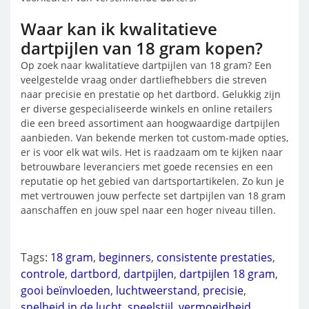
Waar kan ik kwalitatieve
dartpijlen van 18 gram kopen?
Op zoek naar kwalitatieve dartpijlen van 18 gram? Een
veelgestelde vraag onder dartliefhebbers die streven
naar precisie en prestatie op het dartbord. Gelukkig zijn
er diverse gespecialiseerde winkels en online retailers
die een breed assortiment aan hoogwaardige dartpijlen
aanbieden. Van bekende merken tot custom-made opties,
er is voor elk wat wils. Het is raadzaam om te kijken naar
betrouwbare leveranciers met goede recensies en een
reputatie op het gebied van dartsportartikelen. Zo kun je
met vertrouwen jouw perfecte set dartpijlen van 18 gram
aanschaffen en jouw spel naar een hoger niveau tillen.
Tags:
18 gram
,
beginners
,
consistente prestaties
,
controle
,
dartbord
,
dartpijlen
,
dartpijlen 18 gram
,
gooi beïnvloeden
,
luchtweerstand
,
precisie
,
snelheid in de lucht
,
speelstijl
,
vermoeidheid