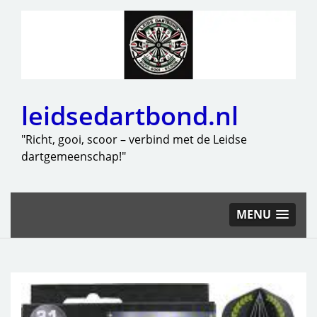
leidsedartbond.nl
"Richt, gooi, scoor – verbind met de Leidse
dartgemeenschap!"
MENU