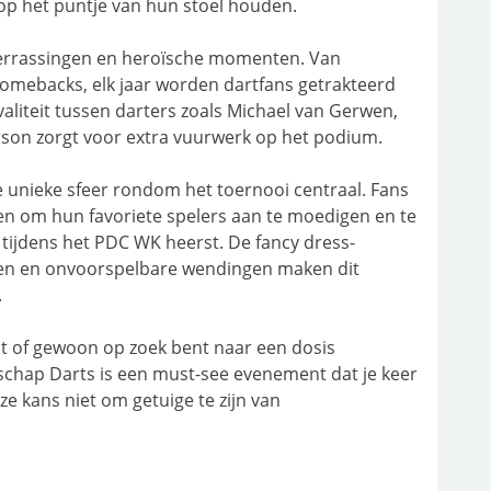
 op het puntje van hun stoel houden.
verrassingen en heroïsche momenten. Van
comebacks, elk jaar worden dartfans getrakteerd
valiteit tussen darters zoals Michael van Gerwen,
rson zorgt voor extra vuurwerk op het podium.
e unieke sfeer rondom het toernooi centraal. Fans
en om hun favoriete spelers aan te moedigen en te
e tijdens het PDC WK heerst. De fancy dress-
ren en onvoorspelbare wendingen maken dit
.
t of gewoon op zoek bent naar een dosis
chap Darts is een must-see evenement dat je keer
ze kans niet om getuige te zijn van