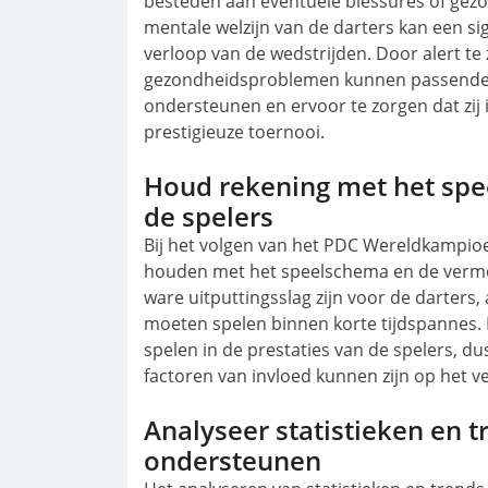
besteden aan eventuele blessures of gezo
mentale welzijn van de darters kan een si
verloop van de wedstrijden. Door alert te 
gezondheidsproblemen kunnen passende
ondersteunen en ervoor te zorgen dat zij
prestigieuze toernooi.
Houd rekening met het sp
de spelers
Bij het volgen van het PDC Wereldkampioe
houden met het speelschema en de vermoe
ware uitputtingsslag zijn voor de darters
moeten spelen binnen korte tijdspannes. D
spelen in de prestaties van de spelers, du
factoren van invloed kunnen zijn op het v
Analyseer statistieken en t
ondersteunen