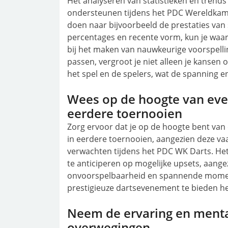
Het analyseren van statistieken en trends 
ondersteunen tijdens het PDC Wereldkam
doen naar bijvoorbeeld de prestaties van
percentages en recente vorm, kun je waard
bij het maken van nauwkeurige voorspell
passen, vergroot je niet alleen je kansen 
het spel en de spelers, wat de spanning e
Wees op de hoogte van even
eerdere toernooien
Zorg ervoor dat je op de hoogte bent van
in eerdere toernooien, aangezien deze vaa
verwachten tijdens het PDC WK Darts. Het 
te anticiperen op mogelijke upsets, aange
onvoorspelbaarheid en spannende momenten.
prestigieuze dartsevenement te bieden he
Neem de ervaring en mental
overwegingen