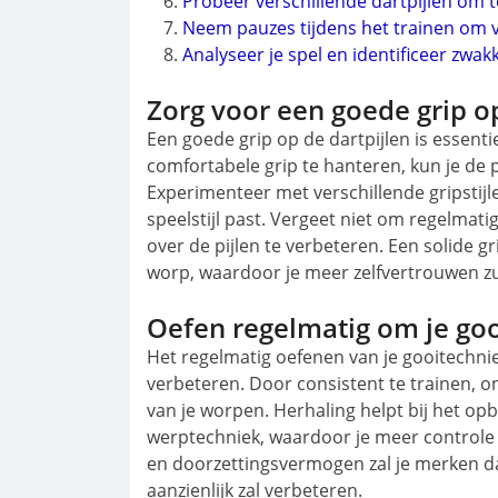
Probeer verschillende dartpijlen om te
Neem pauzes tijdens het trainen om
Analyseer je spel en identificeer zwa
Zorg voor een goede grip op
Een goede grip op de dartpijlen is essent
comfortabele grip te hanteren, kun je de 
Experimenteer met verschillende gripstijl
speelstijl past. Vergeet niet om regelmatig
over de pijlen te verbeteren. Een solide gr
worp, waardoor je meer zelfvertrouwen zu
Oefen regelmatig om je goo
Het regelmatig oefenen van je gooitechnie
verbeteren. Door consistent te trainen, on
van je worpen. Herhaling helpt bij het 
werptechniek, waardoor je meer controle k
en doorzettingsvermogen zal je merken da
aanzienlijk zal verbeteren.