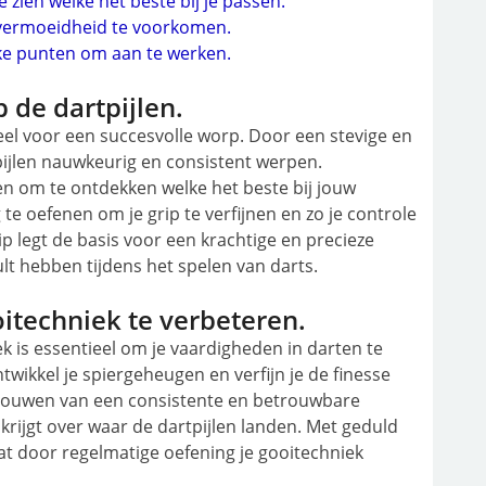
 zien welke het beste bij je passen.
 vermoeidheid te voorkomen.
kke punten om aan te werken.
 de dartpijlen.
ieel voor een succesvolle worp. Door een stevige en
pijlen nauwkeurig en consistent werpen.
en om te ontdekken welke het beste bij jouw
 te oefenen om je grip te verfijnen en zo je controle
ip legt de basis voor een krachtige en precieze
lt hebben tijdens het spelen van darts.
itechniek te verbeteren.
k is essentieel om je vaardigheden in darten te
twikkel je spiergeheugen en verfijn je de finesse
opbouwen van een consistente en betrouwbare
rijgt over waar de dartpijlen landen. Met geduld
t door regelmatige oefening je gooitechniek