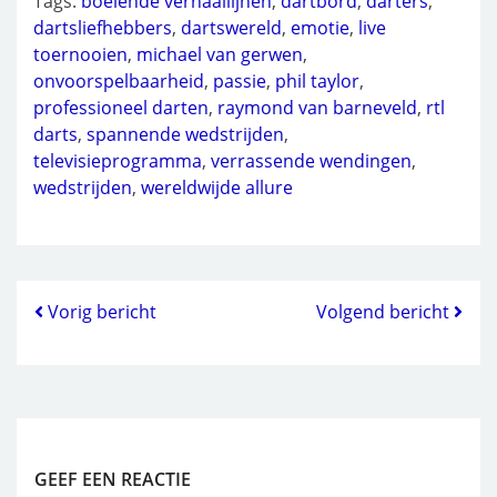
Tags:
boeiende verhaallijnen
,
dartbord
,
darters
,
dartsliefhebbers
,
dartswereld
,
emotie
,
live
toernooien
,
michael van gerwen
,
onvoorspelbaarheid
,
passie
,
phil taylor
,
professioneel darten
,
raymond van barneveld
,
rtl
darts
,
spannende wedstrijden
,
televisieprogramma
,
verrassende wendingen
,
wedstrijden
,
wereldwijde allure
Vorig bericht
Volgend bericht
GEEF EEN REACTIE