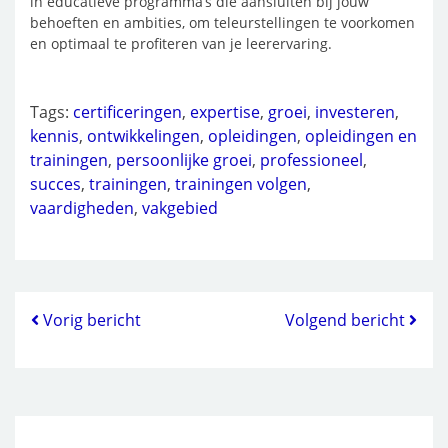
in educatieve programma’s die aansluiten bij jouw
behoeften en ambities, om teleurstellingen te voorkomen
en optimaal te profiteren van je leerervaring.
Tags:
certificeringen
,
expertise
,
groei
,
investeren
,
kennis
,
ontwikkelingen
,
opleidingen
,
opleidingen en
trainingen
,
persoonlijke groei
,
professioneel
,
succes
,
trainingen
,
trainingen volgen
,
vaardigheden
,
vakgebied
Vorig bericht
Volgend bericht