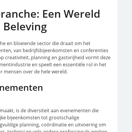
ranche: Een Wereld
n Beleving
 en bloeiende sector die draait om het
nten, van bedrijfsbijeenkomsten en conferenties
op creativiteit, planning en gastvrijheid vormt deze
ntindustrie en speelt een essentiële rol in het
or mensen over de hele wereld.
venementen
akt, is de diversiteit aan evenementen die
jke bijeenkomsten tot grootschalige
rgvuldige planning, coördinatie en uitvoering om
ers, technici en vele andere professionals werken