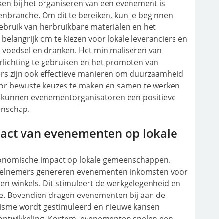
en bij het organiseren van een evenement is
nbranche. Om dit te bereiken, kun je beginnen
ebruik van herbruikbare materialen en het
 belangrijk om te kiezen voor lokale leveranciers en
h voedsel en dranken. Het minimaliseren van
rlichting te gebruiken en het promoten van
ers zijn ook effectieve manieren om duurzaamheid
oor bewuste keuzes te maken en samen te werken
, kunnen evenementorganisatoren een positieve
enschap.
act van evenementen op lokale
onomische impact op lokale gemeenschappen.
deelnemers genereren evenementen inkomsten voor
s en winkels. Dit stimuleert de werkgelegenheid en
ie. Bovendien dragen evenementen bij aan de
risme wordt gestimuleerd en nieuwe kansen
ontwikkeling. Kortom, evenementen spelen een