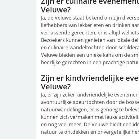
Zijn er culinaire evenement
Veluwe?
Ja, de Veluwe staat bekend om zijn divers
liefhebbers van lekker eten en drinken a
verrassende gerechten, er is altijd wel ie
Bezoekers kunnen genieten van lokale del
en culinaire wandeltochten door schilder
Veluwe bieden een unieke kans om de sma
heerlijke gerechten in een prachtige natu
Zijn er kindvriendelijke ev
Veluwe?
Ja, er zijn zeker kindvriendelijke eveneme
avontuurlijke speurtochten door de bossen
natuurwandelingen, er is genoeg te belev
kunnen zich vermaken met leuke activitei
en nog veel meer. De Veluwe biedt een i
natuur te ontdekken en onvergetelijke he