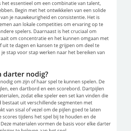
 het essentieel om een combinatie van talent,
bben. Begin met het ontwikkelen van een solide
van je nauwkeurigheid en consistentie. Het is
nemen aan lokale competities om ervaring op te
ndere spelers. Daarnaast is het cruciaal om
 draait om concentratie en het kunnen omgaan met
lf uit te dagen en kansen te grijpen om deel te
je stap voor stap werken naar het bereiken van
 darter nodig?
 nodig om zijn of haar spel te kunnen spelen. De
ijlen, een dartbord en een scorebord. Dartpijlen
terialen, zodat elke speler een set kan vinden die
ord bestaat uit verschillende segmenten met
 van sisal of vezel om de pijlen goed te laten
 scores tijdens het spel bij te houden en de
 Deze materialen vormen de basis voor elke darter
lezier te beleven aan het spel.