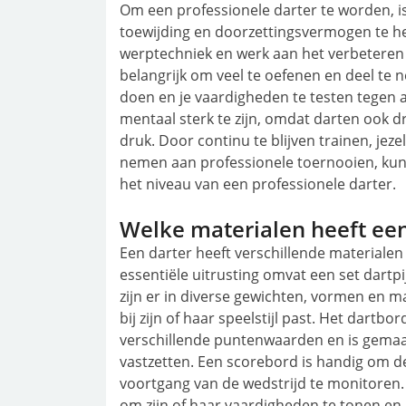
Om een professionele darter te worden, is
toewijding en doorzettingsvermogen te he
werptechniek en werk aan het verbeteren 
belangrijk om veel te oefenen en deel te 
doen en je vaardigheden te testen tegen a
mentaal sterk te zijn, omdat darten ook
druk. Door continu te blijven trainen, jeze
nemen aan professionele toernooien, kun 
het niveau van een professionele darter.
Welke materialen heeft een
Een darter heeft verschillende materialen
essentiële uitrusting omvat een set dartp
zijn er in diverse gewichten, vormen en ma
bij zijn of haar speelstijl past. Het dartb
verschillende puntenwaarden en is gemaakt
vastzetten. Een scorebord is handig om de
voortgang van de wedstrijd te monitoren.
om zijn of haar vaardigheden te tonen en p