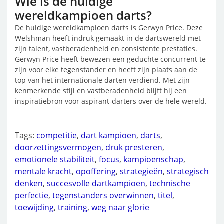
Wie is de huidige
wereldkampioen darts?
De huidige wereldkampioen darts is Gerwyn Price. Deze
Welshman heeft indruk gemaakt in de dartswereld met
zijn talent, vastberadenheid en consistente prestaties.
Gerwyn Price heeft bewezen een geduchte concurrent te
zijn voor elke tegenstander en heeft zijn plaats aan de
top van het internationale darten verdiend. Met zijn
kenmerkende stijl en vastberadenheid blijft hij een
inspiratiebron voor aspirant-darters over de hele wereld.
Tags:
competitie
,
dart kampioen
,
darts
,
doorzettingsvermogen
,
druk presteren
,
emotionele stabiliteit
,
focus
,
kampioenschap
,
mentale kracht
,
opoffering
,
strategieën
,
strategisch
denken
,
succesvolle dartkampioen
,
technische
perfectie
,
tegenstanders overwinnen
,
titel
,
toewijding
,
training
,
weg naar glorie