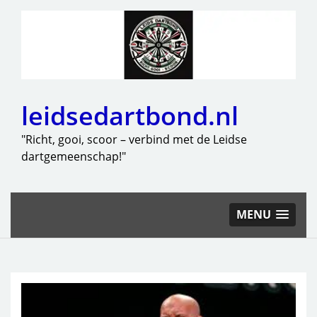
leidsedartbond.nl
"Richt, gooi, scoor – verbind met de Leidse
dartgemeenschap!"
MENU