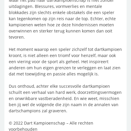
Maar het pad naar dartkampioenschap is niet zonder
uitdagingen. Blessures, vormverlies en mentale
blokkades zijn slechts enkele obstakels die een speler
kan tegenkomen op zijn reis naar de top. Echter, echte
kampioenen weten hoe ze deze hindernissen moeten
overwinnen en sterker terug kunnen komen dan ooit
tevoren.
Het moment waarop een speler zichzelf tot dartkampioen
kroont, is niet alleen een triomf voor henzelf, maar ook
een viering voor de sport als geheel. Het inspireert
anderen om hun eigen grenzen te verleggen en laat zien
dat met toewijding en passie alles mogelijk is.
Dus onthoud, achter elke succesvolle dartkampioen
schuilt een verhaal van hard werk, doorzettingsvermogen
en onwrikbare vastberadenheid. En wie weet, misschien
ben jij wel de volgende die zijn naam in de annalen van
dartschampions zal graveren.
© 2022 Dart Kampioenschap – Alle rechten
voorbehouden