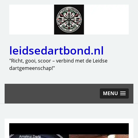
leidsedartbond.nl
"Richt, gooi, scoor – verbind met de Leidse
dartgemeenschap!"
MENU