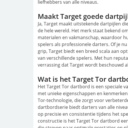
liefhebbers van alle niveaus.
Maakt Target goede dartpij
Ja, Target maakt uitstekende dartpijlen 
de hele wereld. Het merk staat bekend o
materialen en vakmanschap, waardoor hun d
spelers als professionele darters. Of je nu
grip, Target biedt een breed scala aan o
van verschillende spelers. Met hun reputat
verrassing dat Target wordt beschouwd al
Wat is het Target Tor dartb
Het Target Tor dartbord is een speciale 
met unieke eigenschappen en kenmerken. D
Tor-technologie, die zorgt voor verbeter
dartbordserie biedt darters van alle niv
op precisie en consistentie tijdens het sp
constructie is het Target Tor dartbord ee
die streven naar optimale prestaties en pl