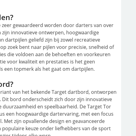
len?
die zeer gewaardeerd worden door darters van over
m zijn innovatieve ontwerpen, hoogwaardige
artpijlen geliefd zijn bij zowel recreatieve
 op zoek bent naar pijlen voor precisie, snelheid of
pties die voldoen aan de behoeften en voorkeuren
ie voor kwaliteit en prestaties is het geen
s een topmerk als het gaat om dartpijlen.
ord?
variant van het bekende Target dartbord, ontworpen
it bord onderscheidt zich door zijn innovatieve
de duurzaamheid en speelbaarheid. De Target Tor
eaus een hoogwaardige dartervaring, met een focus
el. Met zijn opvallende design en geavanceerde
n populaire keuze onder liefhebbers van de sport
ezier tijdens elke worp.