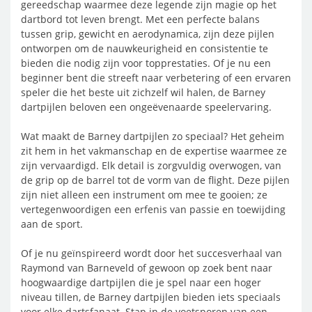
gereedschap waarmee deze legende zijn magie op het
dartbord tot leven brengt. Met een perfecte balans
tussen grip, gewicht en aerodynamica, zijn deze pijlen
ontworpen om de nauwkeurigheid en consistentie te
bieden die nodig zijn voor topprestaties. Of je nu een
beginner bent die streeft naar verbetering of een ervaren
speler die het beste uit zichzelf wil halen, de Barney
dartpijlen beloven een ongeëvenaarde speelervaring.
Wat maakt de Barney dartpijlen zo speciaal? Het geheim
zit hem in het vakmanschap en de expertise waarmee ze
zijn vervaardigd. Elk detail is zorgvuldig overwogen, van
de grip op de barrel tot de vorm van de flight. Deze pijlen
zijn niet alleen een instrument om mee te gooien; ze
vertegenwoordigen een erfenis van passie en toewijding
aan de sport.
Of je nu geïnspireerd wordt door het succesverhaal van
Raymond van Barneveld of gewoon op zoek bent naar
hoogwaardige dartpijlen die je spel naar een hoger
niveau tillen, de Barney dartpijlen bieden iets speciaals
voor elke dartsfanaat. Stap in de voetsporen van een