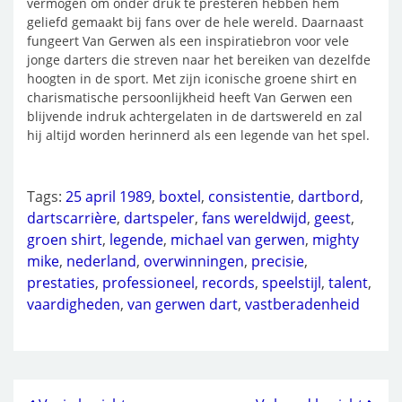
vermogen om onder druk te presteren hebben hem
geliefd gemaakt bij fans over de hele wereld. Daarnaast
fungeert Van Gerwen als een inspiratiebron voor vele
jonge darters die streven naar het bereiken van dezelfde
hoogten in de sport. Met zijn iconische groene shirt en
charismatische persoonlijkheid heeft Van Gerwen een
blijvende indruk achtergelaten in de dartswereld en zal
hij altijd worden herinnerd als een legende van het spel.
Tags:
25 april 1989
,
boxtel
,
consistentie
,
dartbord
,
dartscarrière
,
dartspeler
,
fans wereldwijd
,
geest
,
groen shirt
,
legende
,
michael van gerwen
,
mighty
mike
,
nederland
,
overwinningen
,
precisie
,
prestaties
,
professioneel
,
records
,
speelstijl
,
talent
,
vaardigheden
,
van gerwen dart
,
vastberadenheid