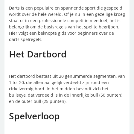
Darts is een populaire en spannende sport die gespeeld
wordt over de hele wereld. Of je nu in een gezellige kroeg
staat of in een professionele competitie meedoet, het is
belangrijk om de basisregels van het spel te begrijpen.
Hier volgt een beknopte gids voor beginners over de
darts spelregels.
Het Dartbord
Het dartbord bestaat uit 20 genummerde segmenten, van
1 tot 20, die allemaal gelijk verdeeld zijn rond een
cirkelvormig bord. In het midden bevindt zich het
bullseye, dat verdeeld is in de innerlijke bull (50 punten)
en de outer bull (25 punten).
Spelverloop