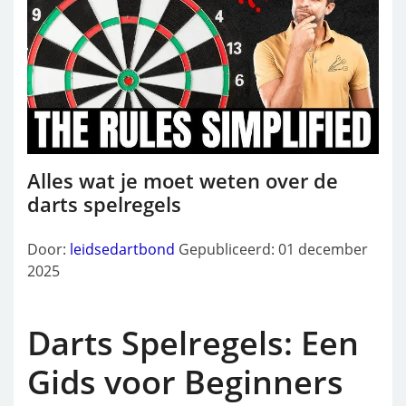
Alles wat je moet weten over de
darts spelregels
Door:
leidsedartbond
Gepubliceerd: 01 december
2025
Darts Spelregels: Een
Gids voor Beginners