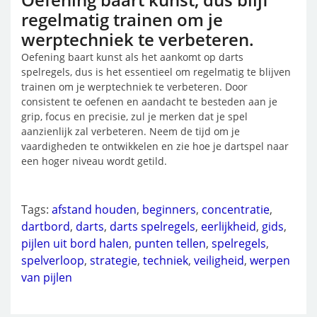
regelmatig trainen om je
werptechniek te verbeteren.
Oefening baart kunst als het aankomt op darts
spelregels, dus is het essentieel om regelmatig te blijven
trainen om je werptechniek te verbeteren. Door
consistent te oefenen en aandacht te besteden aan je
grip, focus en precisie, zul je merken dat je spel
aanzienlijk zal verbeteren. Neem de tijd om je
vaardigheden te ontwikkelen en zie hoe je dartspel naar
een hoger niveau wordt getild.
Tags:
afstand houden
,
beginners
,
concentratie
,
dartbord
,
darts
,
darts spelregels
,
eerlijkheid
,
gids
,
pijlen uit bord halen
,
punten tellen
,
spelregels
,
spelverloop
,
strategie
,
techniek
,
veiligheid
,
werpen
van pijlen