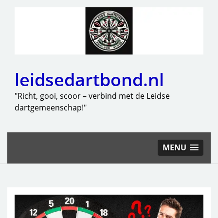
leidsedartbond.nl
"Richt, gooi, scoor – verbind met de Leidse
dartgemeenschap!"
MENU