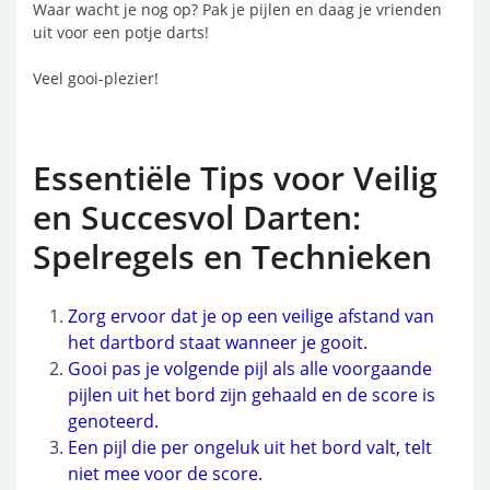
Waar wacht je nog op? Pak je pijlen en daag je vrienden
uit voor een potje darts!
Veel gooi-plezier!
Essentiële Tips voor Veilig
en Succesvol Darten:
Spelregels en Technieken
Zorg ervoor dat je op een veilige afstand van
het dartbord staat wanneer je gooit.
Gooi pas je volgende pijl als alle voorgaande
pijlen uit het bord zijn gehaald en de score is
genoteerd.
Een pijl die per ongeluk uit het bord valt, telt
niet mee voor de score.