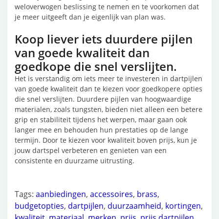
weloverwogen beslissing te nemen en te voorkomen dat
je meer uitgeeft dan je eigenlijk van plan was.
Koop liever iets duurdere pijlen
van goede kwaliteit dan
goedkope die snel verslijten.
Het is verstandig om iets meer te investeren in dartpijlen
van goede kwaliteit dan te kiezen voor goedkopere opties
die snel verslijten. Duurdere pijlen van hoogwaardige
materialen, zoals tungsten, bieden niet alleen een betere
grip en stabiliteit tijdens het werpen, maar gaan ook
langer mee en behouden hun prestaties op de lange
termijn. Door te kiezen voor kwaliteit boven prijs, kun je
jouw dartspel verbeteren en genieten van een
consistente en duurzame uitrusting.
Tags:
aanbiedingen
,
accessoires
,
brass
,
budgetopties
,
dartpijlen
,
duurzaamheid
,
kortingen
,
kwaliteit
,
materiaal
,
merken
,
prijs
,
prijs dartpijlen
,