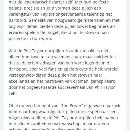
met de legendarische darter zelf. Met hun perfecte
balans, precisie en grip vormen deze pijlen een
verlengstuk van Taylors ongeëvenaarde talent op het
dartbord. Gemaakt van hoogwaardige materialen en met
oog voor detail, bieden deze pijlen zowel beginners als
ervaren spelers de mogelijkheid om te streven naar
perfectie in hun worp.
Wat de Phil Taylor dartpijlen zo uniek maakt, is niet
alleen hun kwaliteit en vakmanschap, maar ook het feit
dat ze de erfenis dragen van een ware legende in de
dartsport. Voor veel fans en spelers over de hele wereld
vertegenwoordigen deze pijlen het streven naar
excellentie en het nastreven van dromen, geïnspireerd
door het ongeëvenaarde succesverhaal van Phil Taylor
zelf.
Of je nu een fan bent van “The Power” of gewoon op zoek
bent naar hoogwaardige dartpijlen die je spel naar een
hoger niveau tillen, de Phil Taylor dartpijlen belichamen
niet alleen kwaliteit en vakmanschap, maar ook een
erfenis die voortleeft in elke worp die je doet.