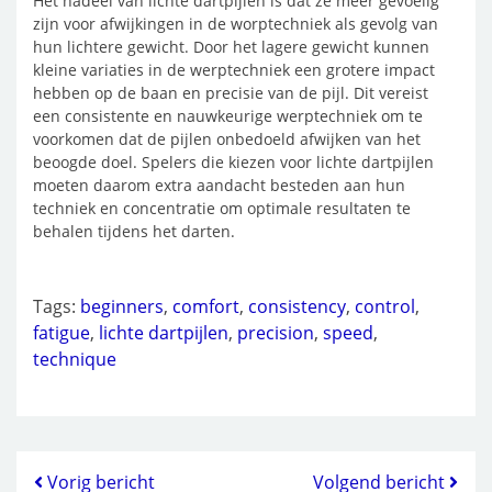
Het nadeel van lichte dartpijlen is dat ze meer gevoelig
zijn voor afwijkingen in de worptechniek als gevolg van
hun lichtere gewicht. Door het lagere gewicht kunnen
kleine variaties in de werptechniek een grotere impact
hebben op de baan en precisie van de pijl. Dit vereist
een consistente en nauwkeurige werptechniek om te
voorkomen dat de pijlen onbedoeld afwijken van het
beoogde doel. Spelers die kiezen voor lichte dartpijlen
moeten daarom extra aandacht besteden aan hun
techniek en concentratie om optimale resultaten te
behalen tijdens het darten.
Tags:
beginners
,
comfort
,
consistency
,
control
,
fatigue
,
lichte dartpijlen
,
precision
,
speed
,
technique
Vorig bericht
Volgend bericht