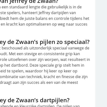
 van Jeffrey de Zwaan?
een standaard lengte die gebruikelijk is in de
te spelers, hanteert Jeffrey dartpijlen van
biedt hem de juiste balans en controle tijdens het
 en kracht kan optimaliseren op weg naar succes
ey de Zwaan’s pijlen zo speciaal?
dt beschouwd als uitzonderlijk speciaal vanwege de
oudt. Met een stevige en consistente grip kan
le uitoefenen over zijn worpen, wat resulteert in
p het dartbord. Deze speciale grip stelt hem in
id te spelen, waardoor hij keer op keer op
ombinatie van techniek, kracht en finesse die zijn
raagt aan zijn succes als een van de meest
ey de Zwaan’s dartpijlen?
llende en kleurrijke dartpijlen. De pijlen van