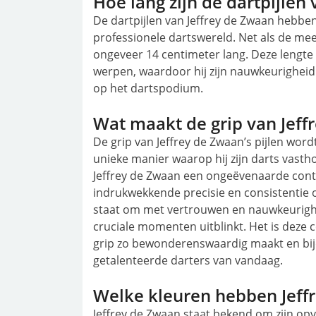
Hoe lang zijn de dartpijlen
De dartpijlen van Jeffrey de Zwaan hebben 
professionele dartswereld. Net als de mees
ongeveer 14 centimeter lang. Deze lengte 
werpen, waardoor hij zijn nauwkeurigheid
op het dartspodium.
Wat maakt de grip van Jeffr
De grip van Jeffrey de Zwaan’s pijlen wor
unieke manier waarop hij zijn darts vasth
Jeffrey de Zwaan een ongeëvenaarde contro
indrukwekkende precisie en consistentie o
staat om met vertrouwen en nauwkeurighe
cruciale momenten uitblinkt. Het is deze c
grip zo bewonderenswaardig maakt en bijd
getalenteerde darters van vandaag.
Welke kleuren hebben Jeffr
Jeffrey de Zwaan staat bekend om zijn opva