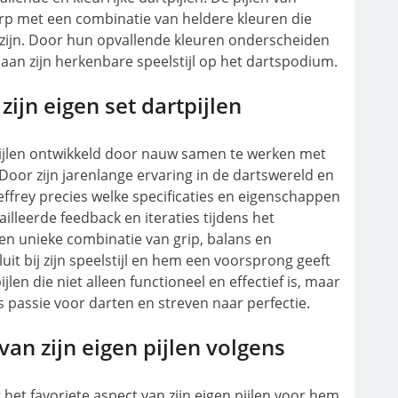
rp met een combinatie van heldere kleuren die
jk zijn. Door hun opvallende kleuren onderscheiden
j aan zijn herkenbare speelstijl op het dartspodium.
zijn eigen set dartpijlen
tpijlen ontwikkeld door nauw samen te werken met
Door zijn jarenlange ervaring in de dartswereld en
Jeffrey precies welke specificaties en eigenschappen
etailleerde feedback en iteraties tijdens het
en unieke combinatie van grip, balans en
it bij zijn speelstijl en hem een voorsprong geeft
jlen die niet alleen functioneel en effectief is, maar
s passie voor darten en streven naar perfectie.
van zijn eigen pijlen volgens
het favoriete aspect van zijn eigen pijlen voor hem