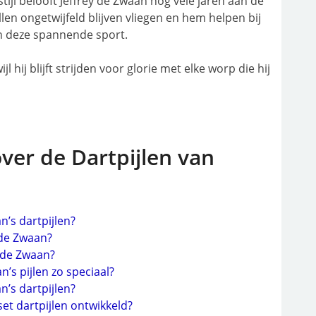
stijl belooft Jeffrey de Zwaan nog vele jaren aan de
ullen ongetwijfeld blijven vliegen en hem helpen bij
n deze spannende sport.
l hij blijft strijden voor glorie met elke worp die hij
ver de Dartpijlen van
n’s dartpijlen?
 de Zwaan?
y de Zwaan?
’s pijlen zo speciaal?
’s dartpijlen?
set dartpijlen ontwikkeld?