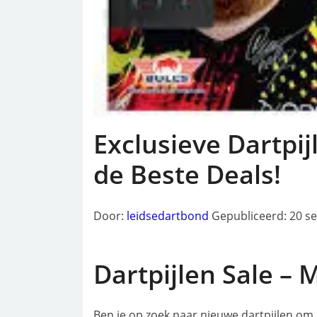
Exclusieve Dartpi
de Beste Deals!
Door:
leidsedartbond
Gepubliceerd: 20 s
Dartpijlen Sale – M
Ben je op zoek naar nieuwe dartpijlen om j