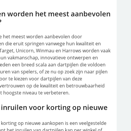
en worden het meest aanbevolen
?
die het meest worden aanbevolen door
en die eruit springen vanwege hun kwaliteit en
s Target, Unicorn, Winmau en Harrows worden vaak
hun vakmanschap, innovatieve ontwerpen en
ieden een breed scala aan dartpijlen die voldoen
en van spelers, of ze nu op zoek zijn naar pijlen
oor te kiezen voor dartpijlen van deze
ertrouwen op de kwaliteit en betrouwbaarheid
t hoogste niveau te verbeteren.
 inruilen voor korting op nieuwe
or korting op nieuwe aankopen is een veelgestelde
ent het inruilen van dartpijlen kan per winkel of