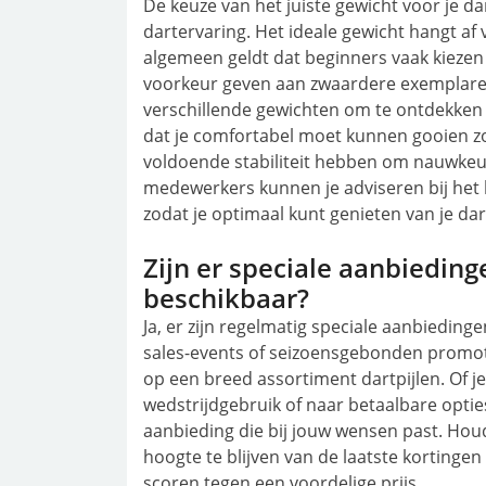
De keuze van het juiste gewicht voor je da
dartervaring. Het ideale gewicht hangt af 
algemeen geldt dat beginners vaak kiezen v
voorkeur geven aan zwaardere exemplaren
verschillende gewichten om te ontdekken w
dat je comfortabel moet kunnen gooien zon
voldoende stabiliteit hebben om nauwkeu
medewerkers kunnen je adviseren bij het k
zodat je optimaal kunt genieten van je dar
Zijn er speciale aanbieding
beschikbaar?
Ja, er zijn regelmatig speciale aanbieding
sales-events of seizoensgebonden promotie
op een breed assortiment dartpijlen. Of j
wedstrijdgebruik of naar betaalbare opties 
aanbieding die bij jouw wensen past. Hou
hoogte te blijven van de laatste kortingen 
scoren tegen een voordelige prijs.