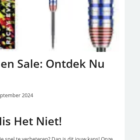
jlen Sale: Ontdek Nu
eptember 2024
is Het Niet!
e spel te verbeteren? Dan is dit jouw kans! Onze