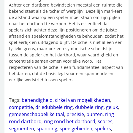
Achter een dartbord bevindt zich meestal een ruimte die
bekend staat als de ‘oche’ of ‘werplijn’. Deze lijn markeert
de afstand waarop een speler moet staan om zijn pijlen
naar het dartbord te werpen. Het is essentieel dat
spelers zich achter deze lijn positioneren om de juiste
afstand en speelomstandigheden te behouden, zodat het
spel eerlijk en uitdagend blijft. De oche is niet alleen een
fysieke grens, maar ook een symbolische scheidslijn
tussen de speler en het dartbord, waar vaardigheid en
concentratie samenkomen voor elke worp. Het
respecteren van de oche is een fundamenteel aspect van
het darten, dat de basis legt voor een spannende en
eerlijke wedstrijd tussen spelers.
Tags:
behendigheid
,
cirkel van mogelijkheden
,
competitie
,
driedubbele ring
,
dubbele ring
,
geluk
,
gemeenschappelijke taal
,
precisie
,
punten
,
ring
rond dartbord
,
ring rond het dartbord
,
scores
,
segmenten
,
spanning
,
speelgebieden
,
spelers
,