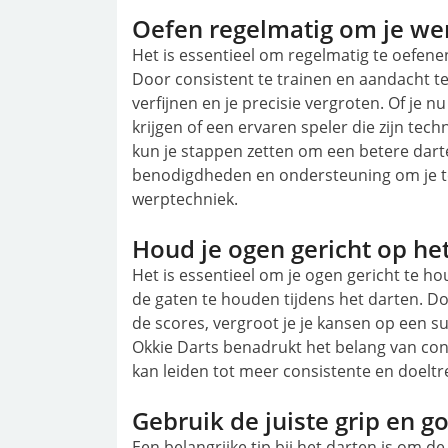
Oefen regelmatig om je wer
Het is essentieel om regelmatig te oefene
Door consistent te trainen en aandacht te
verfijnen en je precisie vergroten. Of je n
krijgen of een ervaren speler die zijn tec
kun je stappen zetten om een betere darter
benodigdheden en ondersteuning om je te 
werptechniek.
Houd je ogen gericht op het
Het is essentieel om je ogen gericht te h
de gaten te houden tijdens het darten. Do
de scores, vergroot je je kansen op een s
Okkie Darts benadrukt het belang van con
kan leiden tot meer consistente en doeltr
Gebruik de juiste grip en 
Een belangrijke tip bij het darten is om de