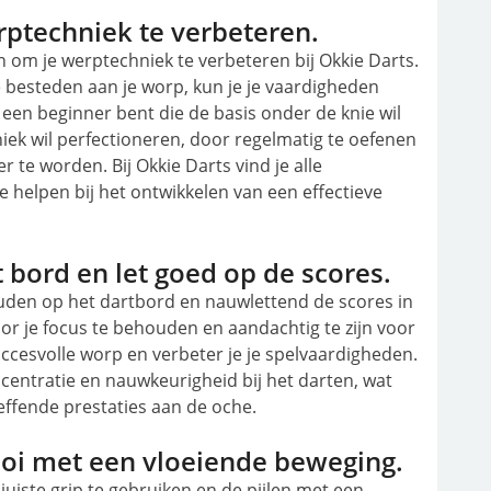
ptechniek te verbeteren.
n om je werptechniek te verbeteren bij Okkie Darts.
 besteden aan je worp, kun je je vaardigheden
u een beginner bent die de basis onder de knie wil
hniek wil perfectioneren, door regelmatig te oefenen
 te worden. Bij Okkie Darts vind je alle
helpen bij het ontwikkelen van een effectieve
 bord en let goed op de scores.
ouden op het dartbord en nauwlettend de scores in
or je focus te behouden en aandachtig te zijn voor
uccesvolle worp en verbeter je je spelvaardigheden.
centratie en nauwkeurigheid bij het darten, wat
effende prestaties aan de oche.
gooi met een vloeiende beweging.
 juiste grip te gebruiken en de pijlen met een