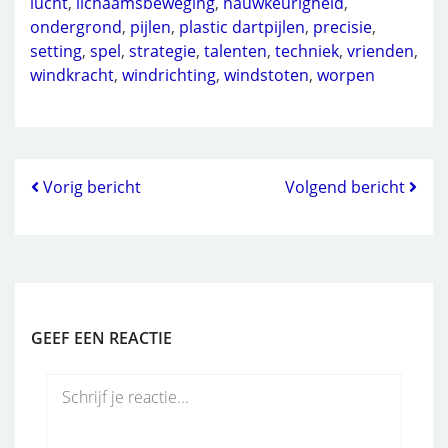
lucht
,
lichaamsbeweging
,
nauwkeurigheid
,
ondergrond
,
pijlen
,
plastic dartpijlen
,
precisie
,
setting
,
spel
,
strategie
,
talenten
,
techniek
,
vrienden
,
windkracht
,
windrichting
,
windstoten
,
worpen
Vorig bericht
Volgend bericht
GEEF EEN REACTIE