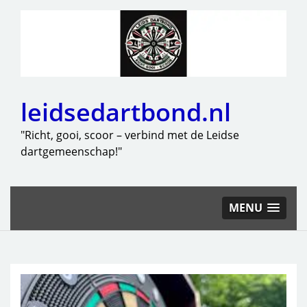
leidsedartbond.nl
"Richt, gooi, scoor – verbind met de Leidse
dartgemeenschap!"
MENU