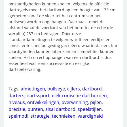
omstandigheden kunnen spelen. Volgens de officiële
dartregels moet het dartbord op een hoogte van 173 cm
(gemeten vanaf de vloer tot het centrum van het
bullseye) worden opgehangen. Daarnaast moet de
afstand vanaf de voorkant van het bord tot de oche (de
werplijn) 237 cm bedragen. Door deze
standaardafmetingen te volgen, wordt een eerlijke en
consistente speelomgeving gecreëerd waarin darters hun
vaardigheden kunnen laten zien en competitief kunnen
spelen. Het correct ophangen van een dartbord is dus
essentieel voor een succesvolle en eerlijke
dartspelervaring.
Tags:
afmetingen
,
bullseye
,
cijfers
,
dartbord
,
darters
,
dartssport
,
elektronische dartborden
,
niveaus
,
ontwikkelingen
,
overwinning
,
pijlen
,
precisie
,
punten
,
sisal dartbord
,
speelstijlen
,
spelmodi
,
strategie
,
technieken
,
vaardigheid