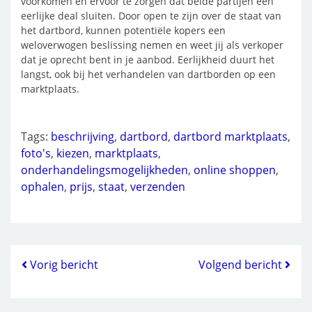
voorkomen en ervoor te zorgen dat beide partijen een
eerlijke deal sluiten. Door open te zijn over de staat van
het dartbord, kunnen potentiële kopers een
weloverwogen beslissing nemen en weet jij als verkoper
dat je oprecht bent in je aanbod. Eerlijkheid duurt het
langst, ook bij het verhandelen van dartborden op een
marktplaats.
Tags:
beschrijving
,
dartbord
,
dartbord marktplaats
,
foto's
,
kiezen
,
marktplaats
,
onderhandelingsmogelijkheden
,
online shoppen
,
ophalen
,
prijs
,
staat
,
verzenden
Vorig bericht
Volgend bericht