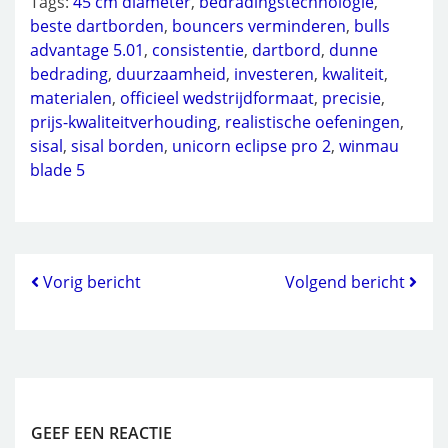
Tags:
45 cm diameter
,
bedradingstechnologie
,
beste dartborden
,
bouncers verminderen
,
bulls
advantage 5.01
,
consistentie
,
dartbord
,
dunne
bedrading
,
duurzaamheid
,
investeren
,
kwaliteit
,
materialen
,
officieel wedstrijdformaat
,
precisie
,
prijs-kwaliteitverhouding
,
realistische oefeningen
,
sisal
,
sisal borden
,
unicorn eclipse pro 2
,
winmau
blade 5
Vorig bericht
Volgend bericht
GEEF EEN REACTIE