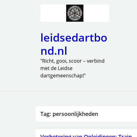
leidsedartbo
nd.nl
"Richt, gooi, scoor – verbind
met de Leidse
dartgemeenschap!"
Tag:
persoonlijkheden
Verbetering van Opleidingen: Train