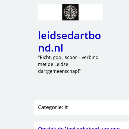
leidsedartbo
nd.nl
"Richt, gooi, scoor – verbind
met de Leidse
dartgemeenschap!"
Categorie:
it
Ontdek de Veelzijdigheid van een